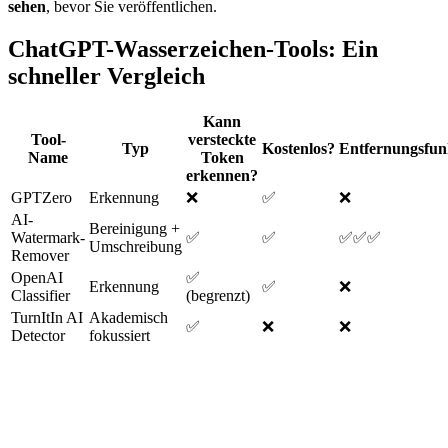
sehen
, bevor Sie veröffentlichen.
ChatGPT-Wasserzeichen-Tools: Ein
schneller Vergleich
Kann
Tool-
versteckte
Typ
Kostenlos?
Entfernungsfun
Name
Token
erkennen?
GPTZero
Erkennung
❌
✅
❌
AI-
Bereinigung +
Watermark-
✅
✅
✅✅✅
Umschreibung
Remover
OpenAI
✅
Erkennung
✅
❌
Classifier
(begrenzt)
TurnItIn AI
Akademisch
✅
❌
❌
Detector
fokussiert